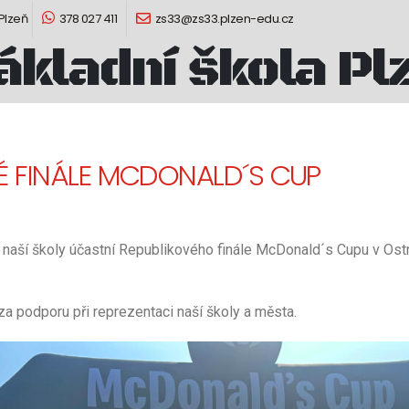
 Plzeň
378 027 411
zs33@zs33.plzen-edu.cz
ákladní škola Pl
É FINÁLE MCDONALD´S CUP
 naší školy účastní Republikového finále McDonald´s Cupu v Ostr
 podporu při reprezentaci naší školy a města.