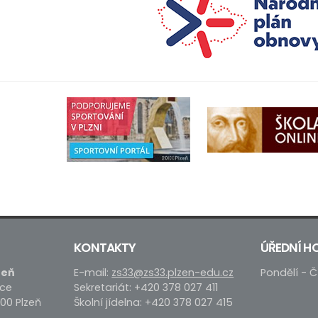
KONTAKTY
ÚŘEDNÍ H
zeň
E-mail:
zs33@zs33.plzen-edu.cz
Pondělí - Č
ace
Sekretariát: +420 378 027 411
 00 Plzeň
Školní jídelna: +420 378 027 415