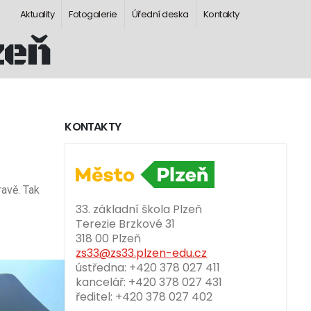
Aktuality
Fotogalerie
Úřední deska
Kontakty
zeň
KONTAKTY
avě. Tak
33. základní škola Plzeň
Terezie Brzkové 31
318 00 Plzeň
zs33@zs33.plzen-edu.cz
ústředna: +420 378 027 411
kancelář: +420 378 027 431
ředitel: +420 378 027 402