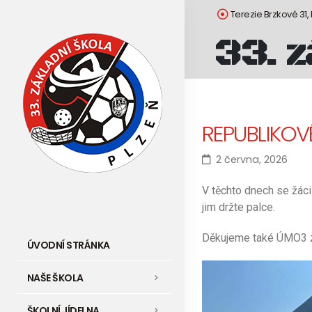
Terezie Brzkové 31,
33. z
REPUBLIKOV
2 června, 2026
V těchto dnech se žáci
jim držte palce.
Děkujeme také ÚMO3 za
ÚVODNÍ STRÁNKA
NAŠE ŠKOLA
ŠKOLNÍ JÍDELNA