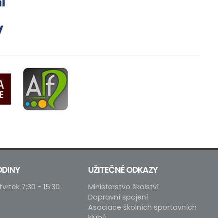
ODINY
UŽITEČNÉ ODKAZY
tvrtek 7:30 - 15:30
Ministerstvo školství
Dopravní spojení
Asociace školních sportovních
klubů