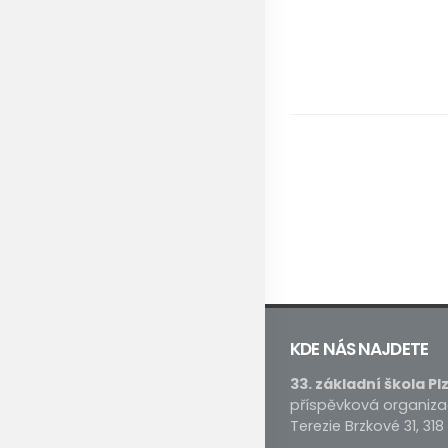
KDE NÁS NAJDETE
33. základní škola Pl
příspěvková organiz
Terezie Brzkové 31, 318