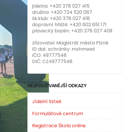
jídelna: +420 378 027 415
družina: +420 724 520 067
šk.klub: +420 378 027 418
dopravní hřiště: +420 602 651 171
plavecký bazén: +420 378 027 409
zřizovatel: Magistrát města Plzně
ID dat. schránky: mxhmwet
IČO: 49777548
DIČ: CZ49777548
NEJPOUŽÍVANĚJŠÍ ODKAZY
Jídelní lístek
Formulářové centrum
Registrace Škola online