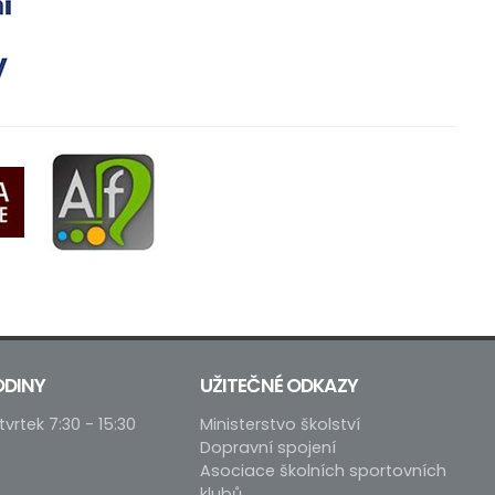
ODINY
UŽITEČNÉ ODKAZY
tvrtek 7:30 - 15:30
Ministerstvo školství
Dopravní spojení
Asociace školních sportovních
klubů