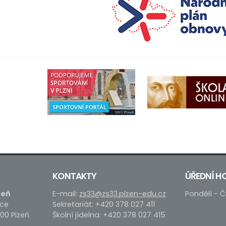
KONTAKTY
ÚŘEDNÍ H
zeň
E-mail:
zs33@zs33.plzen-edu.cz
Pondělí - Č
ace
Sekretariát: +420 378 027 411
 00 Plzeň
Školní jídelna: +420 378 027 415