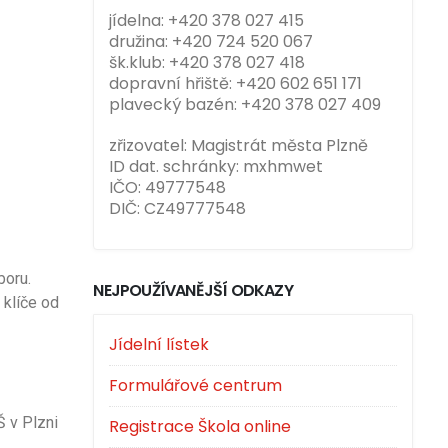
jídelna: +420 378 027 415
družina: +420 724 520 067
šk.klub: +420 378 027 418
dopravní hřiště: +420 602 651 171
plavecký bazén: +420 378 027 409
zřizovatel: Magistrát města Plzně
ID dat. schránky: mxhmwet
IČO: 49777548
DIČ: CZ49777548
boru.
NEJPOUŽÍVANĚJŠÍ ODKAZY
 klíče od
Jídelní lístek
Formulářové centrum
Š v Plzni
Registrace Škola online