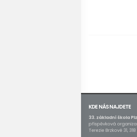
KDE NÁS NAJDETE
33. základní škola Pl
příspěvková organiz
Terezie Brzkové 31, 318