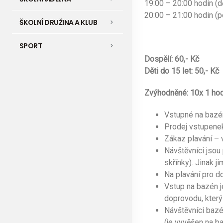
19:00 – 20:00 hodin (dě
20:00 – 21:00 hodin (
ŠKOLNÍ DRUŽINA A KLUB
SPORT
Dospělí: 60,- Kč
Děti do 15 let: 50,- Kč
Zvýhodněné: 10x 1 hodi
Vstupné na bazén
Prodej vstupenek
Zákaz plavání – 
Návštěvníci jsou 
skřínky). Jinak j
Na plavání pro d
Vstup na bazén je
doprovodu, který
Návštěvníci bazé
(je vyvěšen na b