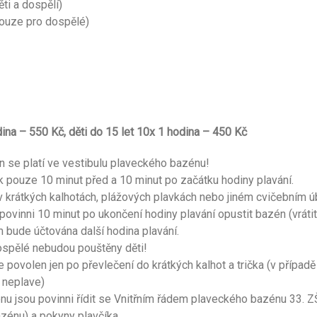
ti a dospělí)
pouze pro dospělé)
na – 550 Kč, děti do 15 let 10x 1 hodina – 450 Kč
 se platí ve vestibulu plaveckého bazénu!
 pouze 10 minut před a 10 minut po začátku hodiny plavání.
v krátkých kalhotách, plážových plavkách nebo jiném cvičebním ú
povinni 10 minut po ukončení hodiny plavání opustit bazén (vrátit
im bude účtována další hodina plavání.
ospělé nebudou pouštěny děti!
 povolen jen po převlečení do krátkých kalhot a trička (v případě
 neplave)
nu jsou povinni řídit se Vnitřním řádem plaveckého bazénu 33. Z
azénu) a pokyny plavčíka.