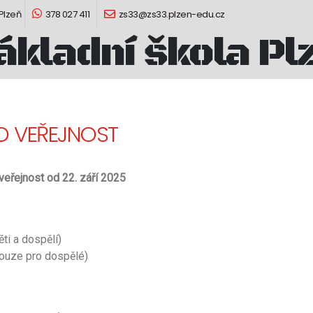
 Plzeň
378 027 411
zs33@zs33.plzen-edu.cz
ákladní škola Pl
O VEŘEJNOST
veřejnost od 22. září 2025
ti a dospělí)
pouze pro dospělé)