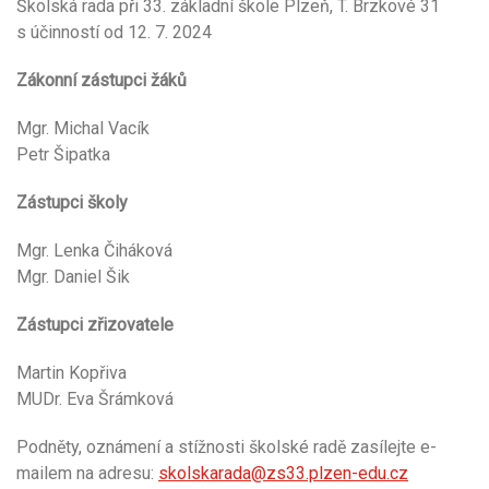
Školská rada při 33. základní škole Plzeň, T. Brzkové 31
s účinností od 12. 7. 2024
Zákonní zástupci žáků
Mgr. Michal Vacík
Petr Šipatka
Zástupci školy
Mgr. Lenka Čiháková
Mgr. Daniel Šik
Zástupci zřizovatele
Martin Kopřiva
MUDr. Eva Šrámková
Podněty, oznámení a stížnosti školské radě zasílejte e-
mailem na adresu:
skolskarada@zs33.plzen-edu.cz