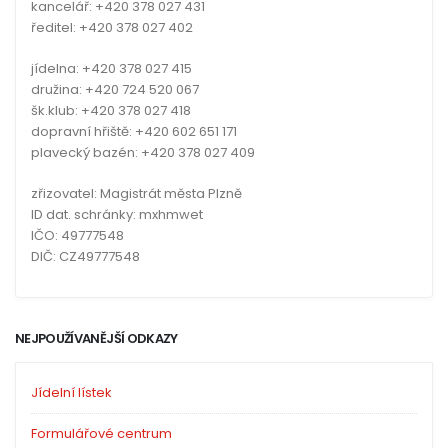
kancelář: +420 378 027 431
ředitel: +420 378 027 402
jídelna: +420 378 027 415
družina: +420 724 520 067
šk.klub: +420 378 027 418
dopravní hřiště: +420 602 651 171
plavecký bazén: +420 378 027 409
zřizovatel: Magistrát města Plzně
ID dat. schránky: mxhmwet
IČO: 49777548
DIČ: CZ49777548
NEJPOUŽÍVANĚJŠÍ ODKAZY
Jídelní lístek
Formulářové centrum