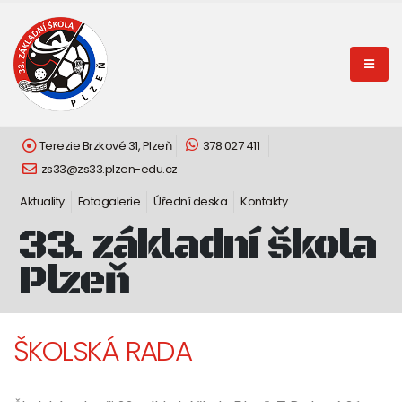
Terezie Brzkové 31, Plzeň
378 027 411
zs33@zs33.plzen-edu.cz
Aktuality
Fotogalerie
Úřední deska
Kontakty
33. základní škola
Plzeň
ŠKOLSKÁ RADA