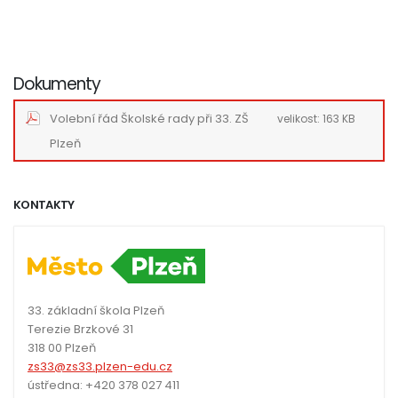
Dokumenty
Volební řád Školské rady při 33. ZŠ
velikost:
163 KB
Plzeň
KONTAKTY
33. základní škola Plzeň
Terezie Brzkové 31
318 00 Plzeň
zs33@zs33.plzen-edu.cz
ústředna: +420 378 027 411