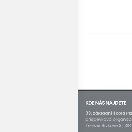
KDE NÁS NAJDETE
33. základní škola Pl
příspěvková organiz
Terezie Brzkové 31, 318