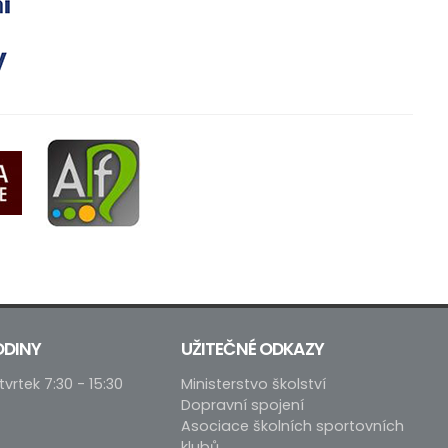
ODINY
UŽITEČNÉ ODKAZY
tvrtek 7:30 - 15:30
Ministerstvo školství
Dopravní spojení
Asociace školních sportovních
klubů