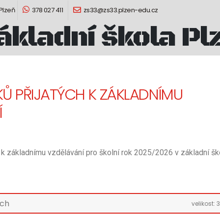
 Plzeň
378 027 411
zs33@zs33.plzen-edu.cz
ákladní škola Pl
Ů PŘIJATÝCH K ZÁKLADNÍMU
Í
k základnímu vzdělávání pro školní rok 2025/2026 v základní šk
ých
velikost:
3