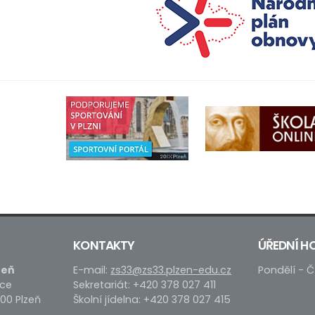
KONTAKTY
ÚŘEDNÍ H
zeň
E-mail:
zs33@zs33.plzen-edu.cz
Pondělí - Č
ace
Sekretariát: +420 378 027 411
 00 Plzeň
Školní jídelna: +420 378 027 415