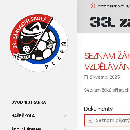
Terezie Brzkové 31,
33. z
SEZNAM ŽÁK
VZDĚLÁVÁN
2 května, 2025
Seznam žáků přijatých 
ÚVODNÍ STRÁNKA
Dokumenty
NAŠE ŠKOLA
Seznam přijat
ŠKOLNÍ JÍDELNA