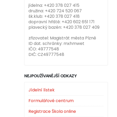
jídelna: +420 378 027 415
družina: +420 724 520 067
šk.klub: +420 378 027 418
dopravní hřiště: +420 602 651 171
plavecký bazén: +420 378 027 409
zřizovatel: Magistrát města Plzně
ID dat. schránky: mxhmwet
IČO: 49777548
DIČ: CZ49777548
NEJPOUŽÍVANĚJŠÍ ODKAZY
Jídelní lístek
Formulářové centrum
Registrace Škola online