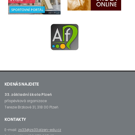
KDE NÁS NAJDETE
33. základní škola Plzeň
příspěvková organizace
Terezie Brzkové 31, 318 00 Plzeň
KONTAKTY
E-mail:
zs33@zs33.plzen-edu.cz