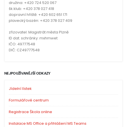
družina: +420 724 520 067
šk.klub: +420 378 027 418
dopravní hřiště: +420 602 651 171
plavecký bazén: +420 378 027 409
zřizovatel: Magistrát města Plzně
ID dat. schránky: mxhmwet
IČO: 49777548
DIČ: CZ49777548
NEJPOUŽÍVANĚJŠÍ ODKAZY
Jídelní lístek
Formulářové centrum
Registrace Škola online
Instalace MS Office a přihlášení MS Teams