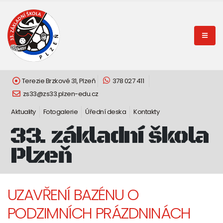
Terezie Brzkové 31, Plzeň
378 027 411
zs33@zs33.plzen-edu.cz
Aktuality
Fotogalerie
Úřední deska
Kontakty
33. základní škola
Plzeň
UZAVŘENÍ BAZÉNU O
PODZIMNÍCH PRÁZDNINÁCH