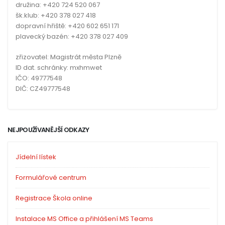
družina: +420 724 520 067
šk.klub: +420 378 027 418
dopravní hřiště: +420 602 651 171
plavecký bazén: +420 378 027 409
zřizovatel: Magistrát města Plzně
ID dat. schránky: mxhmwet
IČO: 49777548
DIČ: CZ49777548
NEJPOUŽÍVANĚJŠÍ ODKAZY
Jídelní lístek
Formulářové centrum
Registrace Škola online
Instalace MS Office a přihlášení MS Teams