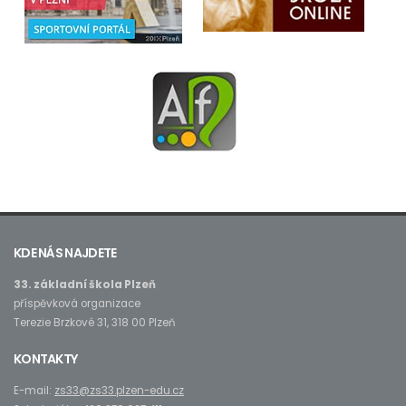
KDE NÁS NAJDETE
33. základní škola Plzeň
příspěvková organizace
Terezie Brzkové 31, 318 00 Plzeň
KONTAKTY
E-mail:
zs33@zs33.plzen-edu.cz