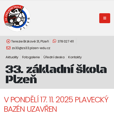
Terezie Brzkové 31, Plzeň
378 027 411
zs33@zs33.plzen-edu.cz
Aktuality
Fotogalerie
Úřední deska
Kontakty
33. základní škola
Plzeň
V PONDĚLÍ 17. 11. 2025 PLAVECKÝ
BAZÉN UZAVŘEN